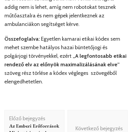
addig nem is lehet, amíg nem robotokat tesznek
műtőasztalra és nem gépek jelentkeznek az
ambulanciákon segítséget kérve.
Összefoglalva:
Egyetlen kamarai etikai kódex sem
mehet szembe hatályos hazai büntetőjogi és
polgárjogi törvényekkel, ezért
„A legfontosabb etikai
rendező elv az előnyök maximalizálásának elve”
szöveg rész törlése a kódex végleges szövegéből
elengedhetetlen.
Bejegyzés
Előző bejegyzés
navigáció
Az Emberi Erőforrások
Következő bejegyzés