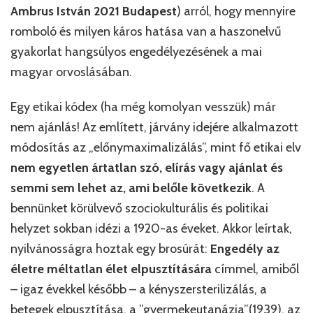
Ambrus István 2021 Budapest
) arról, hogy mennyire
romboló és milyen káros hatása van a haszonelvű
gyakorlat hangsúlyos engedélyezésének a mai
magyar orvoslásában.
Egy etikai kódex (ha még komolyan vesszük) már
nem ajánlás! Az említett, járvány idejére alkalmazott
módosítás az „előnymaximalizálás”, mint fő etikai elv
nem egyetlen ártatlan szó, elírás vagy ajánlat és
semmi sem lehet az, ami belőle következik
. A
bennünket körülvevő szociokulturális és politikai
helyzet sokban idézi a 1920-as éveket. Akkor leírtak,
nyilvánosságra hoztak egy brosúrát:
Engedély az
életre méltatlan élet elpusztítására
címmel, amiből
– igaz évekkel később – a kényszersterilizálás, a
betegek elpusztítása, a ”gyermekeutanázia”(1939), az