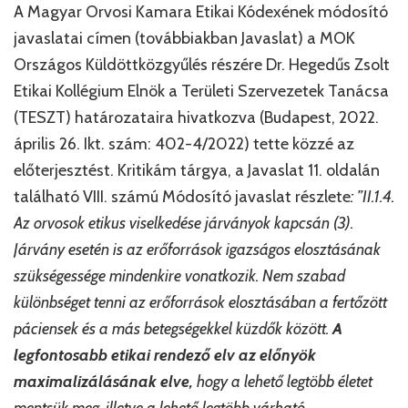
A Magyar Orvosi Kamara Etikai Kódexének módosító
javaslatai címen (továbbiakban Javaslat) a MOK
Országos Küldöttközgyűlés részére Dr. Hegedűs Zsolt
Etikai Kollégium Elnök a Területi Szervezetek Tanácsa
(TESZT) határozataira hivatkozva (Budapest, 2022.
április 26. Ikt. szám: 402-4/2022) tette közzé az
előterjesztést. Kritikám tárgya, a Javaslat 11. oldalán
található VIII. számú Módosító javaslat részlete
: ”II.1.4.
Az orvosok etikus viselkedése járványok kapcsán (3).
Járvány esetén is az erőforrások igazságos elosztásának
szükségessége mindenkire vonatkozik. Nem szabad
különbséget tenni az erőforrások elosztásában a fertőzött
páciensek és a más betegségekkel küzdők között.
A
legfontosabb etikai rendező elv az előnyök
maximalizálásának elve,
hogy a lehető legtöbb életet
mentsük meg, illetve a lehető legtöbb várható