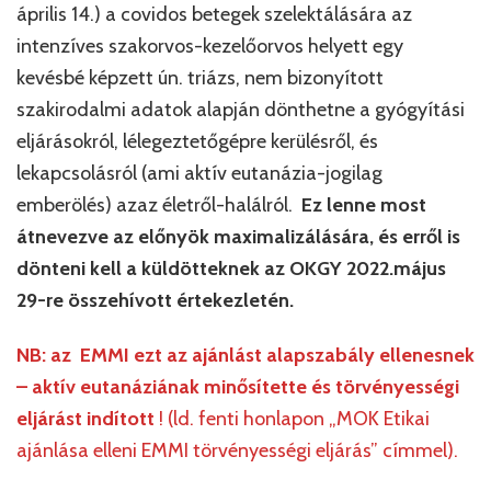
április 14.) a covidos betegek szelektálására az
intenzíves szakorvos-kezelőorvos helyett egy
kevésbé képzett ún. triázs, nem bizonyított
szakirodalmi adatok alapján dönthetne a gyógyítási
eljárásokról, lélegeztetőgépre kerülésről, és
lekapcsolásról (ami aktív eutanázia-jogilag
emberölés) azaz életről-halálról.
Ez lenne most
átnevezve az előnyök maximalizálására, és erről is
dönteni kell a küldötteknek az OKGY 2022.május
29-re összehívott értekezletén.
NB: az EMMI ezt az ajánlást alapszabály ellenesnek
– aktív eutanáziának minősítette és törvényességi
eljárást indított
! (ld. fenti honlapon „MOK Etikai
ajánlása elleni EMMI törvényességi eljárás” címmel).