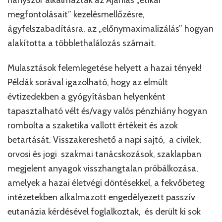
megfontolásait” kezelésmellőzésre,
ágyfelszabadításra, az „előnymaximalizálás” hogyan
alakította a többlethalálozás számait.
Mulasztások felemlegetése helyett a hazai tények!
Példák sorával igazolható, hogy az elmúlt
évtizedekben a gyógyításban helyenként
tapasztalható vélt és/vagy valós pénzhiány hogyan
rombolta a szaketika vallott értékeit és azok
betartását. Visszakereshető a napi sajtó, a civilek,
orvosi és jogi szakmai tanácskozások, szaklapban
megjelent anyagok visszhangtalan próbálkozása,
amelyek a hazai életvégi döntésekkel, a fekvőbeteg
intézetekben alkalmazott engedélyezett passzív
eutanázia kérdésével foglalkoztak, és derült ki sok