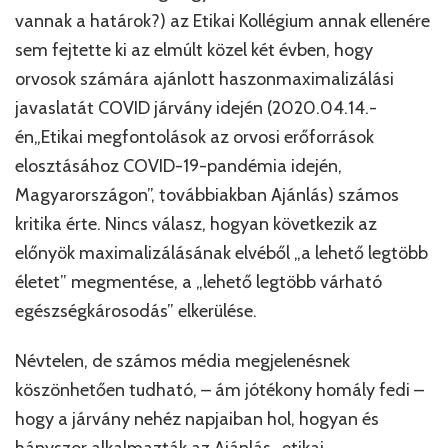
vannak a határok?) az Etikai Kollégium annak ellenére
sem fejtette ki az elmúlt közel két évben, hogy
orvosok számára ajánlott haszonmaximalizálási
javaslatát COVID járvány idején (2020.04.14.-
én„Etikai megfontolások az orvosi erőforrások
elosztásához COVID-19-pandémia idején,
Magyarországon”, továbbiakban Ajánlás) számos
kritika érte. Nincs válasz, hogyan következik az
előnyök maximalizálásának elvéből „a lehető legtöbb
életet” megmentése, a „lehető legtöbb várható
egészségkárosodás” elkerülése.
Névtelen, de számos média megjelenésnek
köszönhetően tudható, – ám jótékony homály fedi –
hogy a járvány nehéz napjaiban hol, hogyan és
hányszor alkalmazták az Ajánlás „etikai