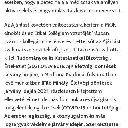
esetben, hogy a beteg halála mégiscsak valamilyen
aktív cselekvés, vagy mulasztás következménye volt.
Az Ajánlást követően változtatásra kértem a MOK
elnökét és az Etikai Kollégium vezetőjét írásban,
számos kollegám is ellenvetést tette, sőt az Ajánlást
szakmai szervezetek kifejezett tiltakozását váltotta
ki (pl.
Tudományos és Kutatásetikai Bizottság
).
Értekezlet (
2021.01.29 ELTE AJK Életvégi döntések
járvány idején
), a Medicina Kiadónál folyamatban
lévő munkákban (
Filó Mihály: Életvégi döntések
járvány idején 2021
) részletesen kifejtettem
ellenvetéseimet, de más fórumokon és újságban is
megjelentek jogi közlések (
COVID-19 és büntetőjog.
Az emberi egészség, a köznyugalom és más
jogtárgyak védelme járvány idején. Szerkesztette: