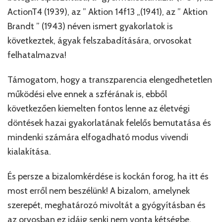
ActionT4 (1939), az ” Aktion 14f13 „(1941), az ” Aktion
Brandt ” (1943) néven ismert gyakorlatok is
következtek, ágyak felszabadítására, orvosokat
felhatalmazva!
Támogatom, hogy a transzparencia elengedhetetlen
működési elve ennek a szférának is, ebből
következően kiemelten fontos lenne az életvégi
döntések hazai gyakorlatának felelős bemutatása és
mindenki számára elfogadható modus vivendi
kialakítása.
És persze a bizalomkérdése is kockán forog, ha itt és
most erről nem beszélünk! A bizalom, amelynek
szerepét, meghatározó mivoltát a gyógyításban és
az orvosban ez idáig senki nem vonta kétségbe,