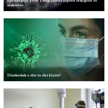
Egészségügy: kevés a megfelelően képzett szakápoló és
szakorvos
Dönthetünk-e élet és élet között?