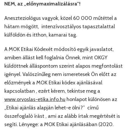
NEM, az „előnymaximalizálásra”!
Aneszteziológus vagyok, közel 60 000 műtéttel a
hátam mögött, intenzívosztályos tapasztalattal
külföldön és itthon, kamarai tag.
A MOK Etikai Kódexét módosító egyik javaslatot,
amiben állást kell foglalnia Önnek, mint OKGY
küldöttnek álláspontom szerint alapos megfontolást
igényel. Valószínűleg nem ismeretesek Ön előtt az
előzmények a MOK Etikai kódex ajánlásával
kapcsolatban , ezért kérem, tekintse meg a
www.orvoslas-etika.info.hu
honlapot különösen az
„Etikai ajánlás alapján lehet-e ölni?” című
összefoglaló írást , ami az alább írtak megértését is
segíti. Lényege: a MOK Etikai ajánlásában (2020.