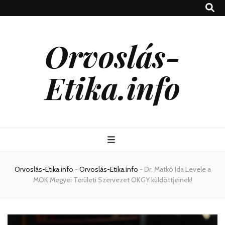
Orvoslás-
Etika.info
Orvoslás-Etika.info
-
Orvoslás-Etika.info
-
Dr. Matkó Ida Levele a
MOK Megyei Területi Szervezet OKGY küldöttjeinek!