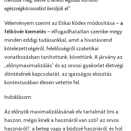
egészségkárosodást kerüljük el.”
Véleményem szerint az Etikai Kódex módosítása –
a
félkövér kiemelés
– elfogadhatatlan szembe megy
minden eddigi tudásunkkal, amit a hivatásrend
kötelezettségéről, felelősségről szaketikai
vonatkozásban tanítottunk, követtünk. A járvány az
„előnymaximalizálás” és az orvosi gyakorlat életvégi
döntésének kapcsolatát, az igazságos elosztás
kontextusában élesen vetette fel.
Indoklásom:
Az előnyök maximalizálásának elv tartalmát (mi a
haszon, mégis kinek a hasznáról van szó? az orvos
hasznáról?, a beteg vagy a büdzsé hasznáról, és hol