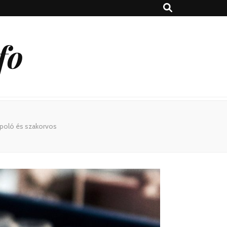
fo
ápoló és szakorvos