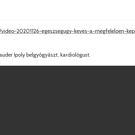
k/video-20201126-egeszsegugy-keves-a-megfeleloen-kep
auder Ipoly belgyógyászt, kardiológust.