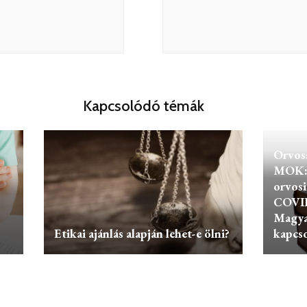
Kapcsolódó témák
Orvos
MOK: 
orvosi
COVID
Magya
Etikai ajánlás alapján lehet-e ölni?
kapcs