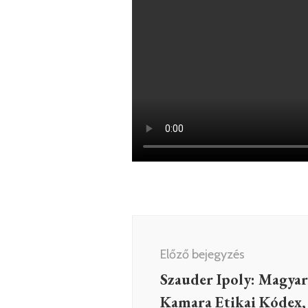
Bejegyzés
navigáció
Előző bejegyzés
Szauder Ipoly: Magyar
Kamara Etikai Kódex, 