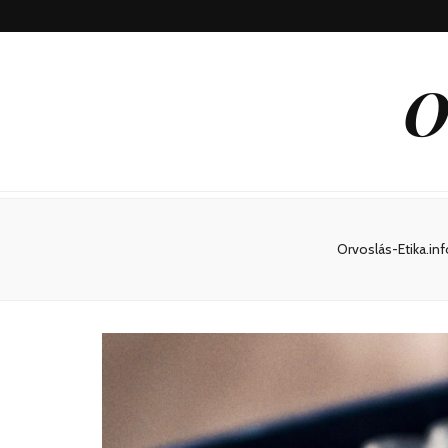
O
Orvoslás-Etika.inf