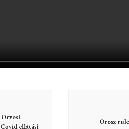
 Orvosi
Orosz rule
Covid ellátási