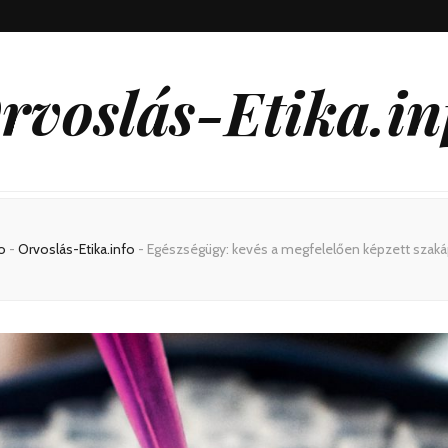
rvoslás-Etika.in
o
-
Orvoslás-Etika.info
-
Egészségügy: kevés a megfelelően képzett szak