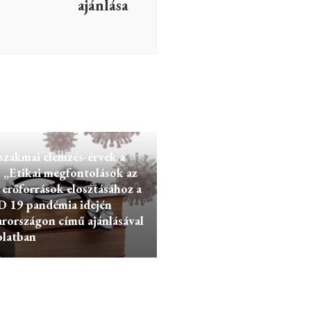
ajánlása
szakmai elemzés-érvek a
„Etikai megfontolások az
 erőforrások elosztásához a
 19 pandémia idején
rországon című ajánlásával
olatban